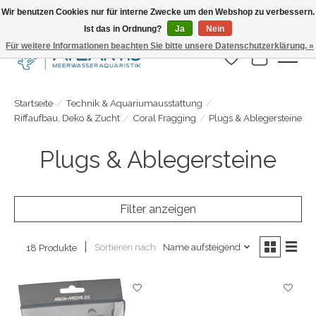
Wir benutzen Cookies nur für interne Zwecke um den Webshop zu verbessern.
Ist das in Ordnung?
Ja
Nein
Täglicher Versand. Bestelle bis 15.00 Uhr
Für weitere Informationen beachten Sie bitte unsere Datenschutzerklärung. »
Wunschzettel
Ihr Warenk
Startseite
/
Technik & Aquariumausstattung
/
Riffaufbau, Deko & Zucht
/
Coral Fragging
/
Plugs & Ablegersteine
Plugs & Ablegersteine
Filter anzeigen
Sortieren nach
Name aufsteigend
18 Produkte