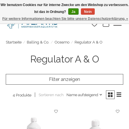
Wir benutzen Cookies nur für interne Zwecke um den Webshop zu verbessern.
Ist das in Ordnung?
Ja
Nein
Täglicher Versand. Bestelle bis 15.00 Uhr
Für weitere Informationen beachten Sie bitte unsere Datenschutzerklärung. »
Wunschzettel
Ihr Warenk
Startseite
/
Balling & Co.
/
Oceamo
/
Regulator A & O
Regulator A & O
Filter anzeigen
Sortieren nach
Name aufsteigend
4 Produkte