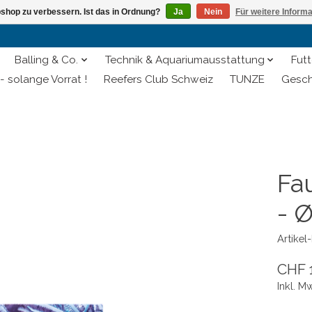
shop zu verbessern. Ist das in Ordnung?
Ja
Nein
Für weitere Inform
Balling & Co.
Technik & Aquariumausstattung
Futt
- solange Vorrat !
Reefers Club Schweiz
TUNZE
Gesch
Fa
- Ø
Artike
CHF 
Inkl. M