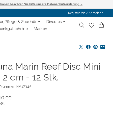
ationen beachten Sie bitte unsere Datenschutzerklärung. »
Registrieren / Anmelden
er, Pflege & Zubehör
Diverses
enkgutscheine
Marken
una Marin Reef Disc Mini
 2 cm - 12 Stk.
l-Nummer: FM17345
10,00
wSt.