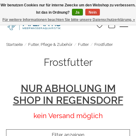
Wir benutzen Cookies nur für interne Zwecke um den Webshop zu verbessern.
Ist das in Ordnung?
Ja
Nein
Täglicher Versand. Bestelle bis 15.00 Uhr
Für weitere Informationen beachten Sie bitte unsere Datenschutzerklärung. »
Wunschzettel
Ihr Warenk
Startseite
/
Futter, Pflege & Zubehör
/
Futter
/
Frostfutter
Frostfutter
NUR ABHOLUNG IM
SHOP IN REGENSDORF
kein Versand möglich
Filter anzeigen