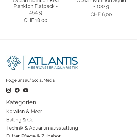
Ocean Nutrition Red
Ocean Nutrition Squid
Plankton Flatpack -
- 100 g
454 g
CHF 6,00
CHF 18,00
Folge uns auf Social Media
Kategorien
Korallen & Meer
Balling & Co.
Technik & Aquariumausstattung
Futter, Pflege & Zubehör