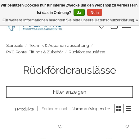
Wir benutzen Cookies nur für interne Zwecke um den Webshop zu verbessern.
Ist das in Ordnung?
Ja
Nein
Täglicher Versand. Bestelle bis 15.00 Uhr
Für weitere Informationen beachten Sie bitte unsere Datenschutzerklärung. »
Wunschzettel
Ihr Warenk
Startseite
/
Technik & Aquariumausstattung
/
PVC Rohre, Fittings & Zubehör
/
Rückförderauslässe
Rückförderauslässe
Filter anzeigen
Sortieren nach
Name aufsteigend
9 Produkte