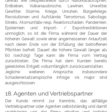
Gewalt wie beispielsweise durch Naturkatastrophen,
Erdbeben, Vulkanausbrüche, Lawinen, Unwetter,
Gewitter, Stürme, Kriege, Unruhen, Bürgerkriege,
Revolutionen und Aufstände, Terrorismus, Sabotage,
Streiks, Atomunfälle resp. Reaktorschäden, Pandemien,
Epidemien und Import- / Exportrestriktionen
unmöglich, so ist die Firma während der Dauer der
höheren Gewalt sowie einer angemessenen Anlaufzeit
nach deren Ende von der Erfüllung der betroffenen
Pflichten befreit. Dauert die höhere Gewalt länger als
60 (sechzig) Tage kann die Firma vom Vertrag
zurücktreten. Die Firma hat dem Kunden bereits
geleistetes Entgelt vollumfänglich zurückzuerstatten.
Jegliche weiteren Ansprüche, insbesondere
Schadenersatzansprüche infolge vis major sind
ausgeschlossen.
18. Agenten und Vertriebspartner
Der Kunde nimmt zur Kenntnis, das allfällige
Vertriebspartner oder Agenten selbstständig und damit
unabhängig von der Firma arbeiten und jegliche