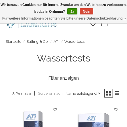
Wir benutzen Cookies nur für interne Zwecke um den Webshop zu verbessern.
Ist das in Ordnung?
Ja
Nein
Täglicher Versand. Bestelle bis 15.00 Uhr
Für weitere Informationen beachten Sie bitte unsere Datenschutzerklärung. »
Wunschzettel
Ihr Warenk
Startseite
/
Balling & Co.
/
ATI
/
Wassertests
Wassertests
Filter anzeigen
Sortieren nach
Name aufsteigend
8 Produkte