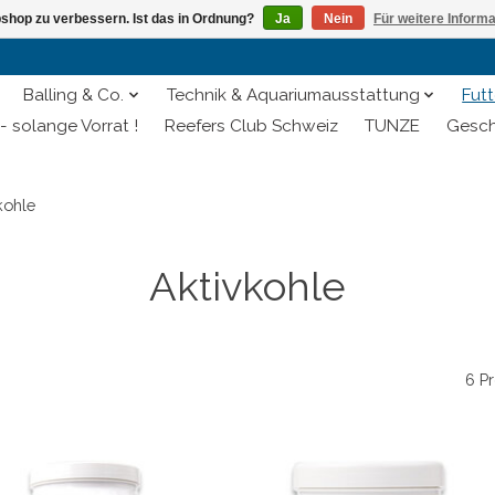
shop zu verbessern. Ist das in Ordnung?
Ja
Nein
Für weitere Inform
Balling & Co.
Technik & Aquariumausstattung
Futt
- solange Vorrat !
Reefers Club Schweiz
TUNZE
Gesch
kohle
Aktivkohle
6 P