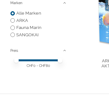
Marken
Alle Marken
ARKA
Fauna Marin
SANGOKAI
Preis
Preis – Mindestwert
Price maximum value
AR
AKT
CHF
0
- CHF
80