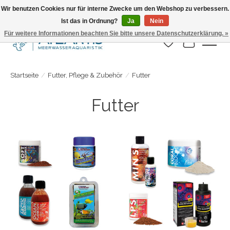
Wir benutzen Cookies nur für interne Zwecke um den Webshop zu verbessern.
Ist das in Ordnung?
Ja
Nein
Täglicher Versand. Bestelle bis 15.00 Uhr
Für weitere Informationen beachten Sie bitte unsere Datenschutzerklärung. »
Wunschzettel
Ihr Warenk
Startseite
/
Futter, Pflege & Zubehör
/
Futter
Futter