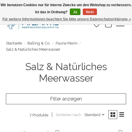
Wir benutzen Cookies nur für interne Zwecke um den Webshop zu verbessern.
Ist das in Ordnung?
Ja
Nein
Täglicher Versand. Bestelle bis 15.00 Uhr
Für weitere Informationen beachten Sie bitte unsere Datenschutzerklärung. »
Wunschzettel
Ihr Warenk
Startseite
/
Balling & Co.
/
Fauna Marin
/
Salz & Natürliches Meerwasser
Salz & Natürliches
Meerwasser
Filter anzeigen
Sortieren nach
Standard
7 Produkte