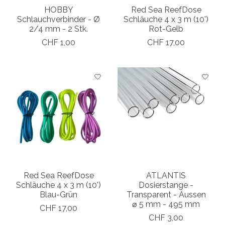
HOBBY
Red Sea ReefDose
Schlauchverbinder - Ø
Schläuche 4 x 3 m (10')
2/4 mm - 2 Stk.
Rot-Gelb
CHF 1,00
CHF 17,00
Red Sea ReefDose
ATLANTIS
Schläuche 4 x 3 m (10')
Dosierstange -
Blau-Grün
Transparent - Aussen
⌀ 5 mm - 495 mm
CHF 17,00
CHF 3,00