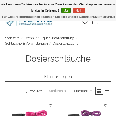
Wir benutzen Cookies nur für interne Zwecke um den Webshop zu verbessern.
Ist das in Ordnung?
Ja
Nein
Täglicher Versand. Bestelle bis 15.00 Uhr
Für weitere Informationen beachten Sie bitte unsere Datenschutzerklärung. »
Wunschzettel
Ihr Warenk
Startseite
/
Technik & Aquariumausstattung
/
Schläuche & Verbindungen
/
Dosierschläuche
Dosierschläuche
Filter anzeigen
Sortieren nach
Standard
9 Produkte