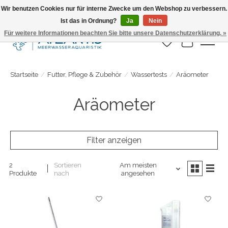
Wir benutzen Cookies nur für interne Zwecke um den Webshop zu verbessern.
Ist das in Ordnung?
Ja
Nein
Täglicher Versand. Bestelle bis 15.00 Uhr
Für weitere Informationen beachten Sie bitte unsere Datenschutzerklärung. »
Wunschzettel
Ihr Warenk
Startseite
/
Futter, Pflege & Zubehör
/
Wassertests
/
Aräometer
Aräometer
Filter anzeigen
2
Sortieren
Am meisten
Produkte
nach
angesehen