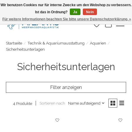
Wir benutzen Cookies nur für interne Zwecke um den Webshop zu verbessern.
Ist das in Ordnung?
Ja
Nein
Täglicher Versand. Bestelle bis 15.00 Uhr
Für weitere Informationen beachten Sie bitte unsere Datenschutzerklärung. »
Wunschzettel
Ihr Warenk
Startseite
/
Technik & Aquariumausstattung
/
Aquarien
/
Sicherheitsunterlagen
Sicherheitsunterlagen
Filter anzeigen
Sortieren nach
Name aufsteigend
4 Produkte