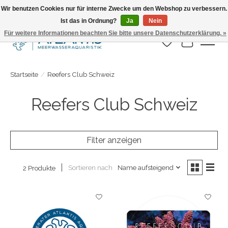
Wir benutzen Cookies nur für interne Zwecke um den Webshop zu verbessern.
Ist das in Ordnung?
Ja
Nein
Täglicher Versand. Bestelle bis 15.00 Uhr
Für weitere Informationen beachten Sie bitte unsere Datenschutzerklärung. »
Wunschzettel
Ihr Warenk
Startseite
/
Reefers Club Schweiz
Reefers Club Schweiz
Filter anzeigen
Sortieren nach
Name aufsteigend
2 Produkte