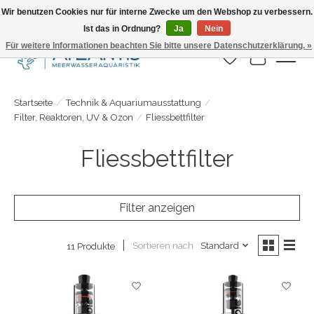
Wir benutzen Cookies nur für interne Zwecke um den Webshop zu verbessern.
Ist das in Ordnung?
Ja
Nein
Täglicher Versand. Bestelle bis 15.00 Uhr
Für weitere Informationen beachten Sie bitte unsere Datenschutzerklärung. »
Wunschzettel
Ihr Warenk
Startseite
/
Technik & Aquariumausstattung
/
Filter, Reaktoren, UV & Ozon
/
Fliessbettfilter
Fliessbettfilter
Filter anzeigen
Sortieren nach
Standard
11 Produkte