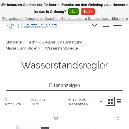
Wir benutzen Cookies nur für interne Zwecke um den Webshop zu verbessern.
Ist das in Ordnung?
Ja
Nein
Täglicher Versand. Bestelle bis 15.00 Uhr
Für weitere Informationen beachten Sie bitte unsere Datenschutzerklärung. »
Wunschzettel
Ihr Warenk
Startseite
/
Technik & Aquariumausstattung
/
Messen und Regeln
/
Wasserstandsregler
Wasserstandsregler
Filter anzeigen
8
Sortieren
Am meisten
Produkte
nach
angesehen