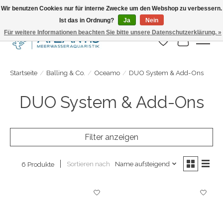
Wir benutzen Cookies nur für interne Zwecke um den Webshop zu verbessern.
Ist das in Ordnung?
Ja
Nein
Täglicher Versand. Bestelle bis 15.00 Uhr
Für weitere Informationen beachten Sie bitte unsere Datenschutzerklärung. »
Wunschzettel
Ihr Warenk
Startseite
/
Balling & Co.
/
Oceamo
/
DUO System & Add-Ons
DUO System & Add-Ons
Filter anzeigen
Sortieren nach
Name aufsteigend
6 Produkte