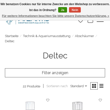
Wir benutzen Cookies nur für interne Zwecke um den Webshop zu verbessern.
Ist das in Ordnung?
Ja
Nein
Täglicher Versand. Bestelle bis 15.00 Uhr
Für weitere Informationen beachten Sie bitte unsere Datenschutzerklärung. »
Wunschzettel
Ihr Warenk
Startseite
/
Technik & Aquariumausstattung
/
Abschäumer
/
Deltec
Deltec
Filter anzeigen
Sortieren nach
Standard
22 Produkte