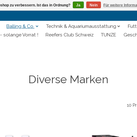
shop zu verbessern. Ist das in Ordnung?
Ja
Nein
Für weitere Inform
Balling & Co.
Technik & Aquariumausstattung
Futt
- solange Vorrat !
Reefers Club Schweiz
TUNZE
Gesch
Diverse Marken
10 P