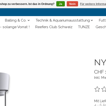
shop zu verbessern. Ist das in Ordnung?
Ja
Nein
Für weitere Inform
Balling & Co.
Technik & Aquariumausstattung
Futt
- solange Vorrat !
Reefers Club Schweiz
TUNZE
Gesch
NY
CHF 
Inkl. M
Die B
Mit Lie
4 - 6 A