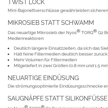
TWIST LOCK
Mini-Bajonettverschlüsse gewährleisten sichere
MIKROSIEB STATT SCHWAMM
®
®
Das neuartige Mikrosieb der Nyos
TORQ
G2 Bo
Medienreaktoren:
Deutlich längere Einsatzzeiten, da sich das Sieb
Hält feine Filtermedien deutlich besser zurück
Mehr Volumen für Filtermedien
Mitgeliefert in zwei Größen (0,8 mm und 1,5 
NEUARTIGE EINDÜSUNG
Die strömungsoptimierte Eindüsungsschnecke er
SAUGNÄPFE STATT SILIKONFÜSSE
®
®