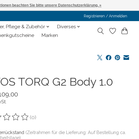
ationen beachten Sie bitte unsere Datenschutzerklärung. »
Registrieren / Anmelden
er, Pflege & Zubehör
Diverses
enkgutscheine
Marken
OS TORQ G2 Body 1.0
109,00
wSt.
(0)
ewertung dieses Produkts ist
0
von 5
ferrückstand
(Zeitrahmen für die Lieferung: Auf Bestellung ca.
rbeitstage)