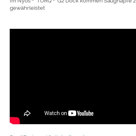
Im Nyos
TORQ
G2 Dock kommen Saugnäpfe zum 
gewährleistet