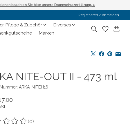
ationen beachten Sie bitte unsere Datenschutzerklärung. »
Registrieren / Anmelden
er, Pflege & Zubehör
Diverses
enkgutscheine
Marken
KA NITE-OUT II - 473 ml
l-Nummer: ARKA-NITEH16
17,00
wSt.
(0)
ewertung dieses Produkts ist
0
von 5