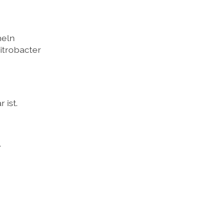
heln
itrobacter
 ist.
.