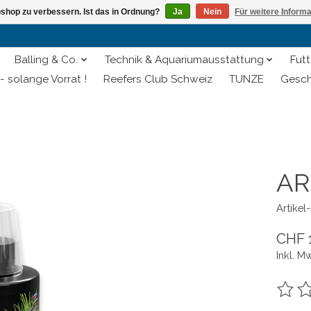
shop zu verbessern. Ist das in Ordnung?
Ja
Nein
Für weitere Inform
Balling & Co.
Technik & Aquariumausstattung
Futt
- solange Vorrat !
Reefers Club Schweiz
TUNZE
Gesch
AR
Artike
CHF 
Inkl. M
Die B