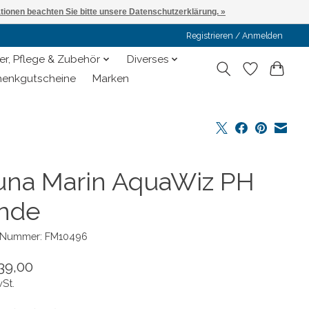
ationen beachten Sie bitte unsere Datenschutzerklärung. »
Registrieren / Anmelden
er, Pflege & Zubehör
Diverses
enkgutscheine
Marken
una Marin AquaWiz PH
nde
l-Nummer: FM10496
39,00
wSt.