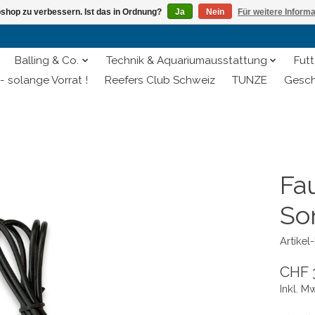
shop zu verbessern. Ist das in Ordnung?
Ja
Nein
Für weitere Inform
Balling & Co.
Technik & Aquariumausstattung
Futt
- solange Vorrat !
Reefers Club Schweiz
TUNZE
Gesch
Fa
So
Artike
CHF 
Inkl. M