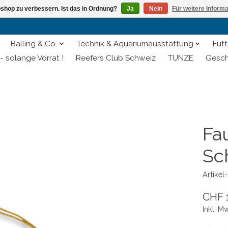
shop zu verbessern. Ist das in Ordnung?
Ja
Nein
Für weitere Inform
Balling & Co.
Technik & Aquariumausstattung
Futt
- solange Vorrat !
Reefers Club Schweiz
TUNZE
Gesch
Fa
Sc
Artike
CHF 
Inkl. M