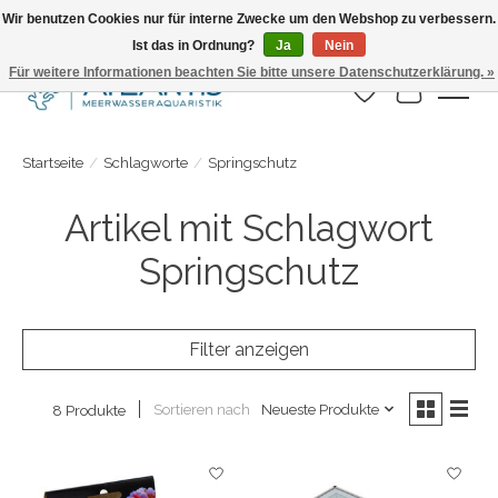
Wir benutzen Cookies nur für interne Zwecke um den Webshop zu verbessern.
Ist das in Ordnung?
Ja
Nein
Täglicher Versand. Bestelle bis 15.00 Uhr
Für weitere Informationen beachten Sie bitte unsere Datenschutzerklärung. »
Wunschzettel
Ihr Warenk
Startseite
/
Schlagworte
/
Springschutz
Artikel mit Schlagwort
Springschutz
Filter anzeigen
Sortieren nach
Neueste Produkte
8 Produkte