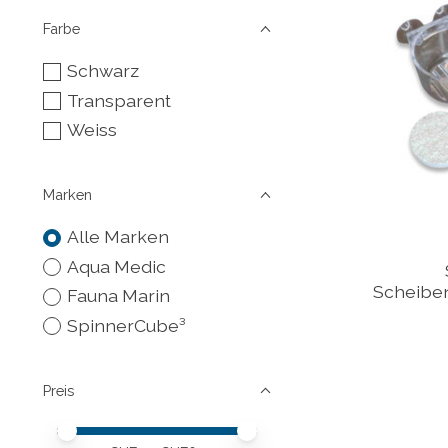
Farbe
Schwarz
Transparent
Weiss
Marken
Alle Marken
Aqua Medic
Scheibe
Fauna Marin
SpinnerCube³
Preis
Preis – Mindestwert
Price maximum value