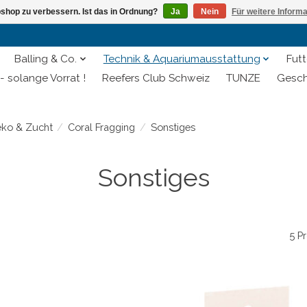
shop zu verbessern. Ist das in Ordnung?
Ja
Nein
Für weitere Inform
Balling & Co.
Technik & Aquariumausstattung
Futt
- solange Vorrat !
Reefers Club Schweiz
TUNZE
Gesch
eko & Zucht
/
Coral Fragging
/
Sonstiges
Sonstiges
5 P