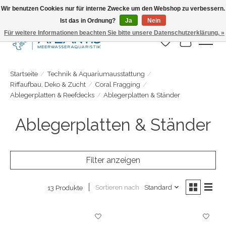
Wir benutzen Cookies nur für interne Zwecke um den Webshop zu verbessern.
Ist das in Ordnung?
Ja
Nein
Täglicher Versand. Bestelle bis 15.00 Uhr
Für weitere Informationen beachten Sie bitte unsere Datenschutzerklärung. »
Wunschzettel
Ihr Warenk
Startseite
/
Technik & Aquariumausstattung
/
Riffaufbau, Deko & Zucht
/
Coral Fragging
/
Ablegerplatten & Reefdecks
/
Ablegerplatten & Ständer
Ablegerplatten & Ständer
Filter anzeigen
Sortieren nach
Standard
13 Produkte