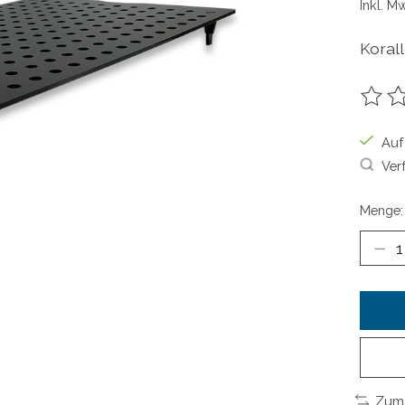
Inkl. M
Koral
Die B
Auf
Ver
Menge:
Zum 