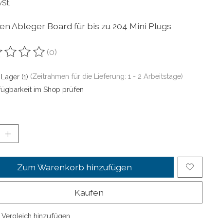
wSt.
len Ableger Board für bis zu 204 Mini Plugs
(0)
ewertung dieses Produkts ist
0
von 5
 Lager (1)
(Zeitrahmen für die Lieferung: 1 - 2 Arbeitstage)
fügbarkeit im Shop prüfen
Zum Warenkorb hinzufügen
Kaufen
Vergleich hinzufügen