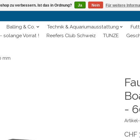
shop zu verbessern. Ist das in Ordnung?
Ja
Nein
Für weitere Inform
Balling & Co.
Technik & Aquariumausstattung
Futt
- solange Vorrat !
Reefers Club Schweiz
TUNZE
Gesch
00 mm
Fa
Bo
- 
Artike
CHF 