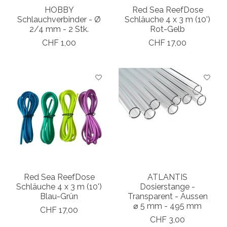
HOBBY
Red Sea ReefDose
Schlauchverbinder - Ø
Schläuche 4 x 3 m (10')
2/4 mm - 2 Stk.
Rot-Gelb
CHF 1,00
CHF 17,00
Red Sea ReefDose
ATLANTIS
Schläuche 4 x 3 m (10')
Dosierstange -
Blau-Grün
Transparent - Aussen
⌀ 5 mm - 495 mm
CHF 17,00
CHF 3,00