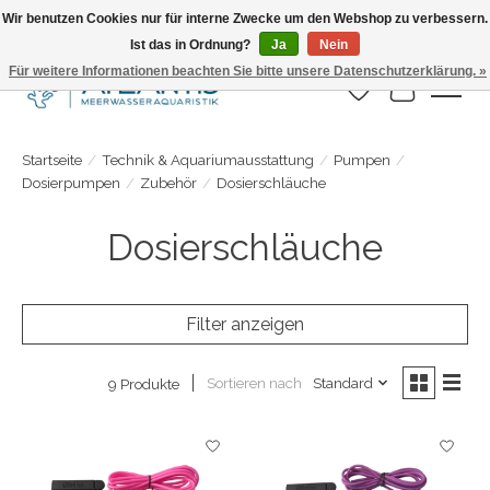
Wir benutzen Cookies nur für interne Zwecke um den Webshop zu verbessern.
Ist das in Ordnung?
Ja
Nein
Täglicher Versand. Bestelle bis 15.00 Uhr
Für weitere Informationen beachten Sie bitte unsere Datenschutzerklärung. »
Wunschzettel
Ihr Warenk
Startseite
/
Technik & Aquariumausstattung
/
Pumpen
/
Dosierpumpen
/
Zubehör
/
Dosierschläuche
Dosierschläuche
Filter anzeigen
Sortieren nach
Standard
9 Produkte