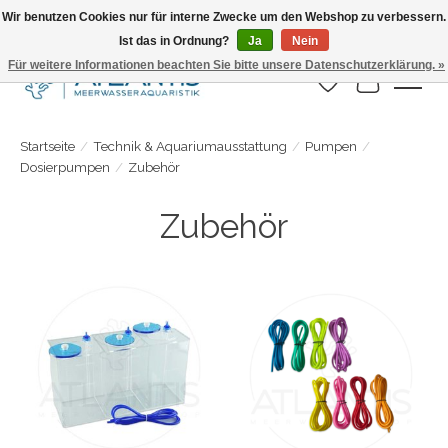
Wir benutzen Cookies nur für interne Zwecke um den Webshop zu verbessern.
Ist das in Ordnung?
Ja
Nein
Täglicher Versand. Bestelle bis 15.00 Uhr
Für weitere Informationen beachten Sie bitte unsere Datenschutzerklärung. »
Wunschzettel
Ihr Warenk
Startseite
/
Technik & Aquariumausstattung
/
Pumpen
/
Dosierpumpen
/
Zubehör
Zubehör