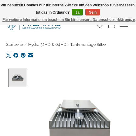
Wir benutzen Cookies nur für interne Zwecke um den Webshop zu verbessern.
Ist das in Ordnung?
Ja
Nein
Täglicher Versand. Bestelle bis 15.00 Uhr
Für weitere Informationen beachten Sie bitte unsere Datenschutzerklärung. »
Wunschzettel
Ihr Warenk
Startseite
/
Hydra 32HD & 64HD - Tankmontage Silber
Product image slideshow Items