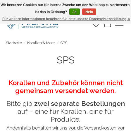
Wir benutzen Cookies nur für interne Zwecke um den Webshop zu verbessern.
Ist das in Ordnung?
Ja
Nein
Täglicher Versand. Bestelle bis 15.00 Uhr
Für weitere Informationen beachten Sie bitte unsere Datenschutzerklärung. »
Wunschzettel
Ihr Warenk
Startseite
/
Korallen & Meer
/
SPS
SPS
Korallen und Zubehör können nicht
gemeinsam versendet werden.
Bitte gib
zwei separate Bestellungen
auf – eine für Korallen, eine für
Produkte.
Andernfalls behalten wir uns vor, die Versandkosten vor