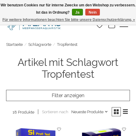
Wir benutzen Cookies nur für interne Zwecke um den Webshop zu verbessern.
Ist das in Ordnung?
Ja
Nein
Täglicher Versand. Bestelle bis 15.00 Uhr
Für weitere Informationen beachten Sie bitte unsere Datenschutzerklärung. »
Wunschzettel
Ihr Warenk
Startseite
/
Schlagworte
/
Tropfentest
Artikel mit Schlagwort
Tropfentest
Filter anzeigen
Sortieren nach
Neueste Produkte
18 Produkte