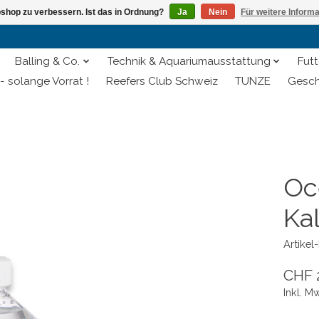
shop zu verbessern. Ist das in Ordnung?
Ja
Nein
Für weitere Inform
Balling & Co.
Technik & Aquariumausstattung
Futt
- solange Vorrat !
Reefers Club Schweiz
TUNZE
Gesch
Oc
Ka
Artike
CHF 
Inkl. M