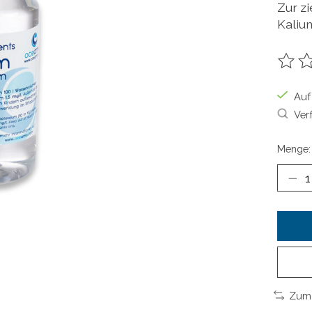
Zur z
Kaliu
Die B
Auf
Ver
Menge:
Zum 