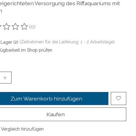
ielgerichteten Versorgung des Riffaquariums mit
m
(0)
ewertung dieses Produkts ist
0
von 5
 Lager (2)
(Zeitrahmen für die Lieferung: 1 - 2 Arbeitstage)
fügbarkeit im Shop prüfen
Zum Warenkorb hinzufügen
Kaufen
Vergleich hinzufügen