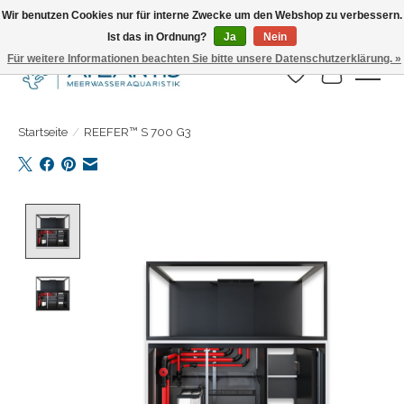
Wir benutzen Cookies nur für interne Zwecke um den Webshop zu verbessern.
Ist das in Ordnung?
Ja
Nein
Täglicher Versand. Bestelle bis 15.00 Uhr
Für weitere Informationen beachten Sie bitte unsere Datenschutzerklärung. »
Wunschzettel
Ihr Warenk
Startseite
/
REEFER™ S 700 G3
Product image slideshow Items