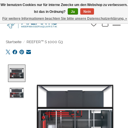
Wir benutzen Cookies nur für interne Zwecke um den Webshop zu verbessern.
Ist das in Ordnung?
Ja
Nein
Täglicher Versand. Bestelle bis 15.00 Uhr
Für weitere Informationen beachten Sie bitte unsere Datenschutzerklärung. »
Wunschzettel
Ihr Warenk
Startseite
/
REEFER™ S 1000 G3
Product image slideshow Items