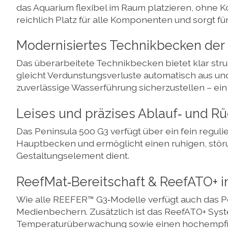
das Aquarium flexibel im Raum platzieren, ohne 
reichlich Platz für alle Komponenten und sorgt f
Modernisiertes Technikbecken der
Das überarbeitete Technikbecken bietet klar stru
gleicht Verdunstungsverluste automatisch aus und
zuverlässige Wasserführung sicherzustellen – ein
Leises und präzises Ablauf‑ und R
Das Peninsula 500 G3 verfügt über ein fein regul
Hauptbecken und ermöglicht einen ruhigen, störu
Gestaltungselement dient.
ReefMat‑Bereitschaft & ReefATO+ i
Wie alle REEFER™ G3‑Modelle verfügt auch das Pe
Medienbechern. Zusätzlich ist das ReefATO+ System
Temperaturüberwachung sowie einen hochempfin