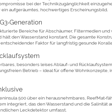
Kompromisse bei der Technikzugänglichkeit einzugehen
ür ein aufgeräumtes, hochwertiges Erscheinungsbild.
 G3‑Generation
kturierte Bereiche für Abschäumer, Filtermedien und w
 hält den Wasserstand konstant. Die gesamte Konstrukt
 entscheidender Faktor für langfristig gesunde Korall
ücklaufsystem
ierbares, besonders leises Ablauf‑ und Rücklaufsystem
ngsfreien Betrieb – ideal für offene Wohnkonzepte, i
nklusive
ninsula 500 über ein herausnehmbares, ReefMat‑fähig
 integriert, das den Wasserstand und die Salinität au
dlichen Leckdetektor umfasst.