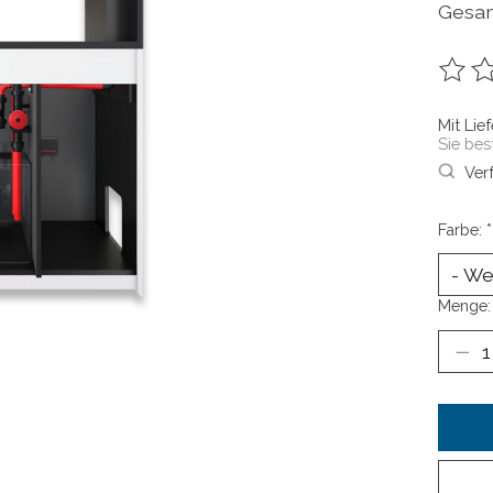
Gesam
Die B
Mit Lie
Sie bes
Ver
Farbe:
*
Menge: