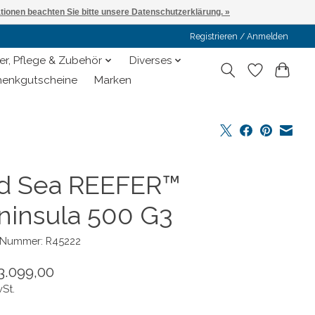
ationen beachten Sie bitte unsere Datenschutzerklärung. »
Registrieren / Anmelden
er, Pflege & Zubehör
Diverses
enkgutscheine
Marken
d Sea REEFER™
ninsula 500 G3
l-Nummer: R45222
3.099,00
wSt.