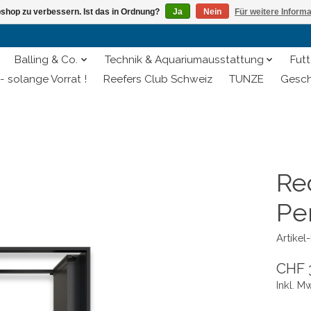
shop zu verbessern. Ist das in Ordnung?
Ja
Nein
Für weitere Inform
Balling & Co.
Technik & Aquariumausstattung
Futt
- solange Vorrat !
Reefers Club Schweiz
TUNZE
Gesch
Re
Pe
Artike
CHF 
Inkl. M