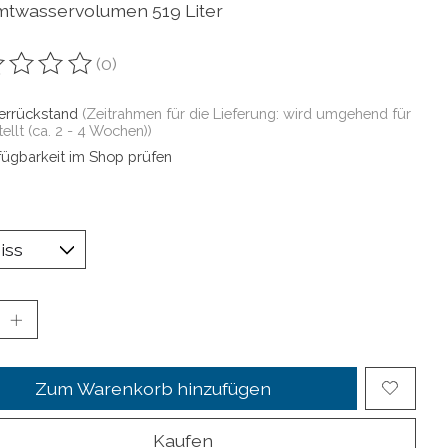
twasservolumen 519 Liter
(0)
ewertung dieses Produkts ist
0
von 5
ferrückstand
(Zeitrahmen für die Lieferung: wird umgehend für
tellt (ca. 2 - 4 Wochen))
fügbarkeit im Shop prüfen
Zum Warenkorb hinzufügen
Kaufen