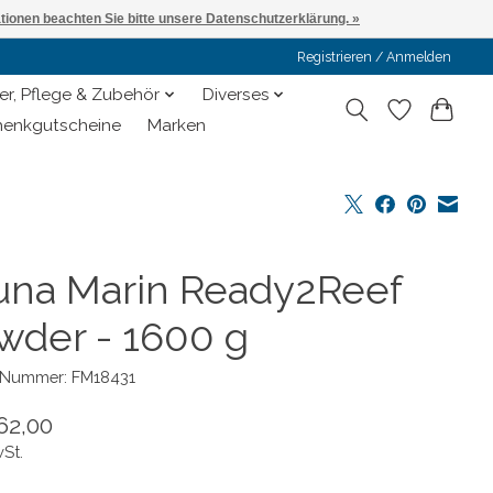
ationen beachten Sie bitte unsere Datenschutzerklärung. »
Registrieren / Anmelden
er, Pflege & Zubehör
Diverses
enkgutscheine
Marken
una Marin Ready2Reef
wder - 1600 g
l-Nummer: FM18431
62,00
wSt.