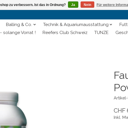
shop zu verbessern. Ist das in Ordnung?
Ja
Nein
Für weitere Inform
Balling & Co.
Technik & Aquariumausstattung
Futt
- solange Vorrat !
Reefers Club Schweiz
TUNZE
Gesch
Fa
Po
Artike
CHF 
Inkl. M