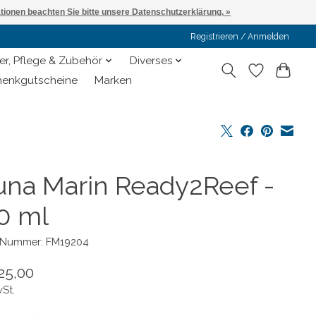
ationen beachten Sie bitte unsere Datenschutzerklärung. »
Registrieren / Anmelden
er, Pflege & Zubehör
Diverses
enkgutscheine
Marken
una Marin Ready2Reef -
0 ml
l-Nummer: FM19204
25,00
wSt.