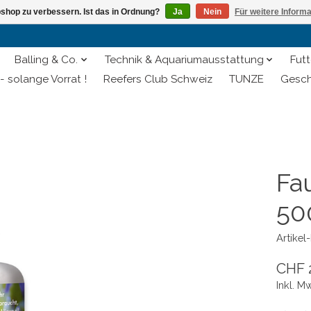
shop zu verbessern. Ist das in Ordnung?
Ja
Nein
Für weitere Inform
Balling & Co.
Technik & Aquariumausstattung
Futt
- solange Vorrat !
Reefers Club Schweiz
TUNZE
Gesch
Fa
50
Artike
CHF 
Inkl. M