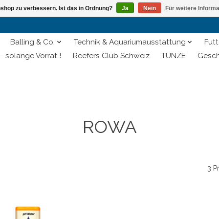
shop zu verbessern. Ist das in Ordnung?
Ja
Nein
Für weitere Inform
Balling & Co.
Technik & Aquariumausstattung
Futt
- solange Vorrat !
Reefers Club Schweiz
TUNZE
Gesch
ROWA
3 P