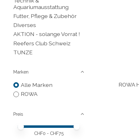
Technik &
Aquariumausstattung
Futter, Pflege & Zubehör
Diverses
AKTION - solange Vorrat !
Reefers Club Schweiz
TUNZE
Marken
ROWA H
Alle Marken
ROWA
Preis
Preis – Mindestwert
Price maximum value
CHF
0
- CHF
75