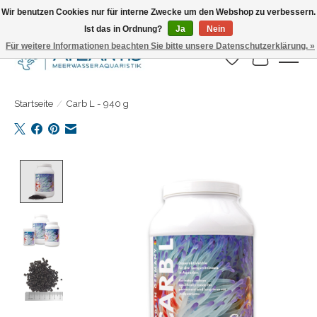
Wir benutzen Cookies nur für interne Zwecke um den Webshop zu verbessern.
Ist das in Ordnung?
Ja
Nein
Täglicher Versand. Bestelle bis 15.00 Uhr
Für weitere Informationen beachten Sie bitte unsere Datenschutzerklärung. »
Wunschzettel
Ihr Warenk
Startseite
/
Carb L - 940 g
Product image slideshow Items