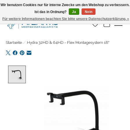
Wir benutzen Cookies nur für interne Zwecke um den Webshop zu verbessern.
Ist das in Ordnung?
Ja
Nein
Täglicher Versand. Bestelle bis 15.00 Uhr
Für weitere Informationen beachten Sie bitte unsere Datenschutzerklärung. »
Wunschzettel
Ihr Warenk
Startseite
/
Hydra 32HD & 64HD - Flex Montagesystem 18"
Product image slideshow Items