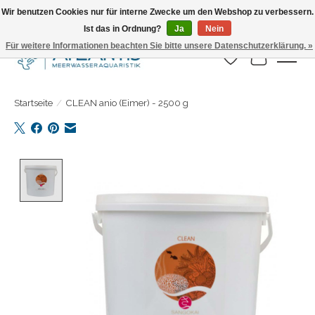
Wir benutzen Cookies nur für interne Zwecke um den Webshop zu verbessern.
Ist das in Ordnung?
Ja
Nein
Täglicher Versand. Bestelle bis 15.00 Uhr
Für weitere Informationen beachten Sie bitte unsere Datenschutzerklärung. »
Wunschzettel
Ihr Warenk
Startseite
/
CLEAN anio (Eimer) - 2500 g
Product image slideshow Items