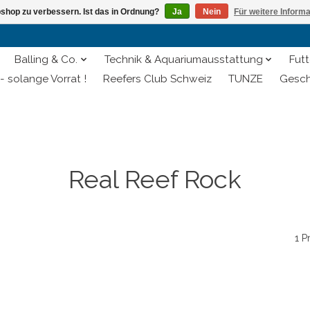
shop zu verbessern. Ist das in Ordnung?
Ja
Nein
Für weitere Inform
Balling & Co.
Technik & Aquariumausstattung
Futt
- solange Vorrat !
Reefers Club Schweiz
TUNZE
Gesch
Real Reef Rock
1 P