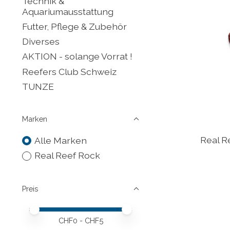
Technik &
Aquariumausstattung
Futter, Pflege & Zubehör
Diverses
AKTION - solange Vorrat !
Reefers Club Schweiz
TUNZE
Marken
Real R
Alle Marken
Real Reef Rock
Preis
Preis – Mindestwert
Price maximum value
CHF
0
- CHF
5