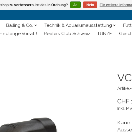
shop zu verbessern. Ist das in Ordnung?
Ja
Nein
Für weitere Inform
Balling & Co.
Technik & Aquariumausstattung
Futt
- solange Vorrat !
Reefers Club Schweiz
TUNZE
Gesch
VC
Artike
CHF 
Inkl. M
Kann 
Ausse