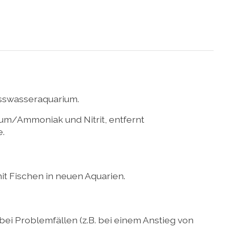
üsswasseraquarium.
um/Ammoniak und Nitrit, entfernt
e.
t Fischen in neuen Aquarien.
ei Problemfällen (z.B. bei einem Anstieg von