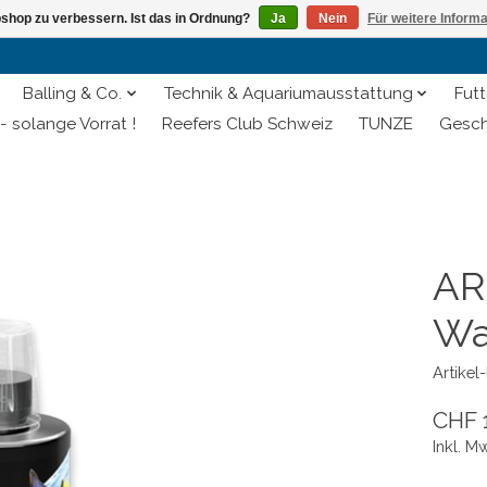
shop zu verbessern. Ist das in Ordnung?
Ja
Nein
Für weitere Inform
Balling & Co.
Technik & Aquariumausstattung
Futt
- solange Vorrat !
Reefers Club Schweiz
TUNZE
Gesch
AR
Wa
Artike
CHF 
Inkl. M