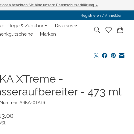
ationen beachten Sie bitte unsere Datenschutzerklärung. »
Registrieren / Anmelden
er, Pflege & Zubehör
Diverses
enkgutscheine
Marken
KA XTreme -
sseraufbereiter - 473 ml
l-Nummer: ARKA-XTA16
13,00
wSt.