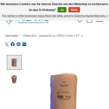
Wir benutzen Cookies nur für interne Zwecke um den Webshop zu verbessern.
Ist das in Ordnung?
Ja
Nein
Täglicher Versand. Bestelle bis 15.00 Uhr
Für weitere Informationen beachten Sie bitte unsere Datenschutzerklärung. »
Wunschzettel
Ihr Warenk
Startseite
/
Vliesrolle - passend zu ARKA Core CFF-1
Product image slideshow Items