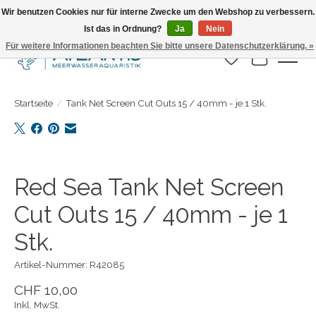
Wir benutzen Cookies nur für interne Zwecke um den Webshop zu verbessern.
Ist das in Ordnung?
Ja
Nein
Täglicher Versand. Bestelle bis 15.00 Uhr
Für weitere Informationen beachten Sie bitte unsere Datenschutzerklärung. »
Wunschzettel
Ihr Warenk
Startseite
/
Tank Net Screen Cut Outs 15 / 40mm - je 1 Stk.
Product image slideshow Items
Red Sea Tank Net Screen
Cut Outs 15 / 40mm - je 1
Stk.
Artikel-Nummer: R42085
CHF 10,00
Inkl. MwSt.