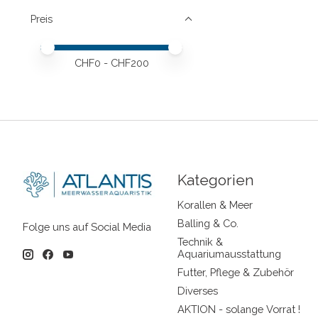
Preis
Preis – Mindestwert
Price maximum value
CHF
0
- CHF
200
Kategorien
Korallen & Meer
Balling & Co.
Folge uns auf Social Media
Technik &
Aquariumausstattung
Futter, Pflege & Zubehör
Diverses
AKTION - solange Vorrat !