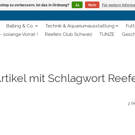
shop zu verbessern. Ist das in Ordnung?
Ja
Nein
Für weitere Inform
Balling & Co.
Technik & Aquariumausstattung
Futt
- solange Vorrat !
Reefers Club Schweiz
TUNZE
Gesch
rtikel mit Schlagwort Reef
2 P