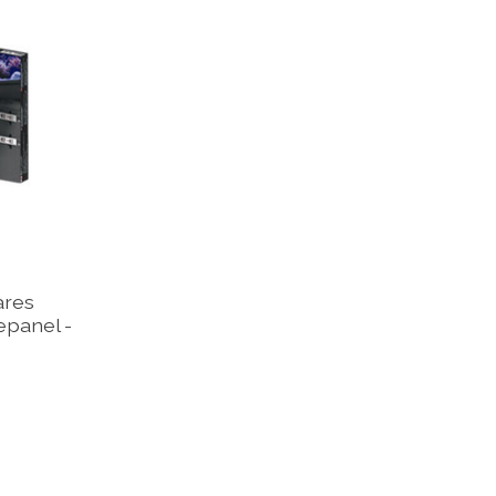
ares
panel -