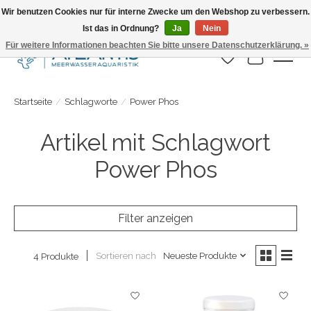
Wir benutzen Cookies nur für interne Zwecke um den Webshop zu verbessern.
Ist das in Ordnung?
Ja
Nein
Täglicher Versand. Bestelle bis 15.00 Uhr
Für weitere Informationen beachten Sie bitte unsere Datenschutzerklärung. »
Wunschzettel
Ihr Warenk
Startseite
/
Schlagworte
/
Power Phos
Artikel mit Schlagwort
Power Phos
Filter anzeigen
Sortieren nach
Neueste Produkte
4 Produkte