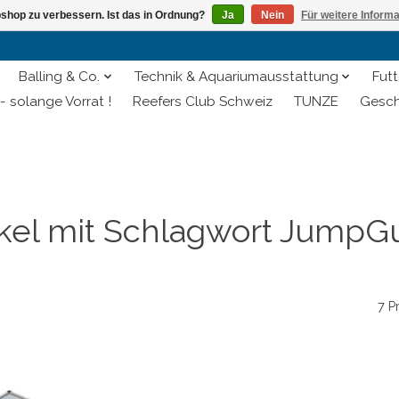
shop zu verbessern. Ist das in Ordnung?
Ja
Nein
Für weitere Inform
Balling & Co.
Technik & Aquariumausstattung
Futt
- solange Vorrat !
Reefers Club Schweiz
TUNZE
Gesch
ikel mit Schlagwort JumpG
7 P